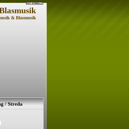
 Blasmusik
musik & Blasmusik
g / Streda