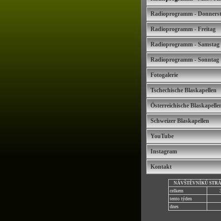
Radioprogramm - Donners
Radioprogramm - Freitag
Radioprogramm - Samstag
Radioprogramm - Sonntag
Fotogalerie
Tschechische Blaskapellen
Österreichische Blaskapelle
Schweizer Blaskapellen
YouTube
Instagram
Kontakt
NÁVŠTĚVNÍKŮ STR
celkem
tento týden
dnes