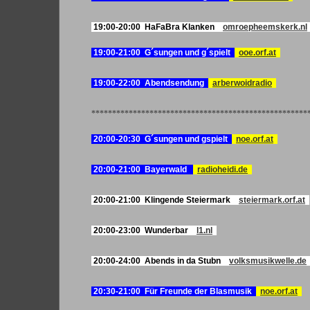
19:00-20:00 HaFaBra Klanken
omroepheemskerk.nl
19:00-21:00 G´sungen und g´spielt
ooe.orf.at
19:00-22:00 Abendsendung
arberwoidradio
****************************************************
20:00-20:30 G´sungen und gspielt
noe.orf.at
20
:00-21:00 Bayerwald
radioheidi.de
20:00-21:00 Klingende Steiermark
steiermark.orf.at
20:00-23:00 Wunderbar
l1.nl
20:00-24:00 Abends in da Stubn
volksmusikwelle.de
20:30-21:00 F
ür Freunde der Blasmusik
noe.orf.at