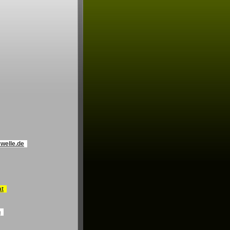
welle.de
at
h