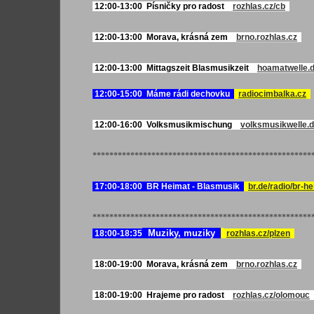
12:00-13:00 Písničky pro radost
rozhlas.cz/cb
12:00-13:00 Morava, krásná zem
brno.rozhlas.cz
12:00-13:00 Mittagszeit Blasmusikzeit
hoamatwelle.
12:00-15:00 Máme rádi dechovku
radiocimbalka.cz
12:00-16:00 Volksmusikmischung
volksmusikwelle.
****************************************************
17:00-18:00 BR Heimat - Blasmusik
br.de/radio/br-h
****************************************************
Muziky, muziky
18:00-18:35
rozhlas.cz/plzen
18:00-19:00 Morava, krásná zem
brno.rozhlas.cz
18:00-19:00 Hrajeme pro radost
rozhlas.cz/olomouc