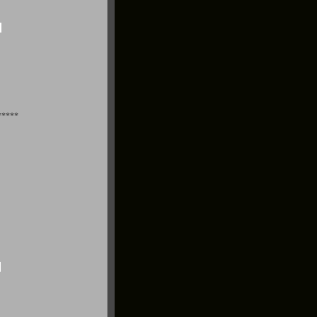
*****