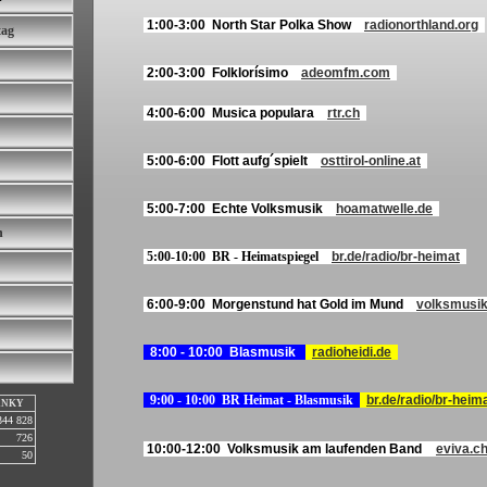
1:00-3:00 North Star Polka Show
radionorthland.org
tag
2:00-3:00 Folklorísimo
adeomfm.com
4:00-6:00 Musica populara
rtr.ch
5:00-6:00 Flott aufg´spielt
osttirol-online.at
5:00-7:00 Echte Volksmusik
hoamatwelle.de
n
5:00-10:00 BR - Heimatspiegel
br.de/radio/br-heimat
6:00-9:00 Morgenstund hat Gold im Mund
volksmusik
8:00 - 10:00 Blasmusik
radioheidi.de
9:00 - 10:00 BR Heimat - Blasmusik
br.de/radio/br-heim
ÁNKY
344 828
726
10:00-12:00 Volksmusik am laufenden Band
eviva.c
50