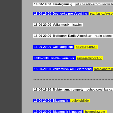
18:00-19:00 Fiirabigmusig
srf.ch/radio-srf-musikwell
18:00-19:00 Dechovky pro Vysočinu
rozhlas.cz/vyso
18:00-20:00 Volksmusik
isw.fm
18:00-20:00 Treffpunkt Radio AlpenStar
radio-alpenst
18:00-20:00 Guat aufg´legt
salzburg.orf.at
18:00-20:00 Bli-Bla-Blasmusik
radio-jodlerwirt.de
18:00-20:00 Volksmusik am Feierabend
radio-oberal
****************************************************
19:00-19:30 Trubte nám, trumpety
pohoda.rozhlas.cz
19
:00-20:00 Blasmusik
radioheidi.de
19:00-20:00 Blasmusik klingt so!
hoimedia.com