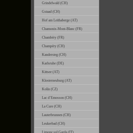
Grindelwald (CH)
Gstaad (CH)
Hof am Leithaberge (AT)
Chamonix-Mont-Blanc (FR)
Chambéry (FR)
Champéry (CH)
Kandersteg (CH)
Karlsruhe (DE)
Kittsee (AT)
Klosterneuburg (AT)
Kolín (CZ)
Lac d’Emosson (CH)
La Cure (CH)
Lauterbrunnen (CH)
Leukerbad (CH)
Limone sul Garda (IT)