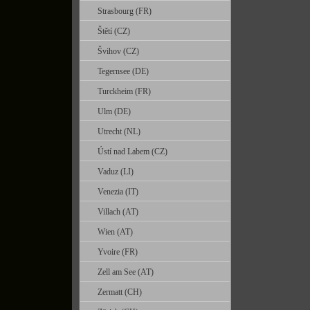
Strasbourg (FR)
Štětí (CZ)
Švihov (CZ)
Tegernsee (DE)
Turckheim (FR)
Ulm (DE)
Utrecht (NL)
Ústí nad Labem (CZ)
Vaduz (LI)
Venezia (IT)
Villach (AT)
Wien (AT)
Yvoire (FR)
Zell am See (AT)
Zermatt (CH)