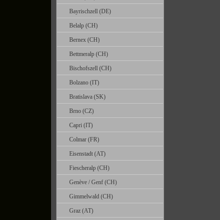
Bayrischzell (DE)
Belalp (CH)
Bernex (CH)
Bettmeralp (CH)
Bischofszell (CH)
Bolzano (IT)
Bratislava (SK)
Brno (CZ)
Capri (IT)
Colmar (FR)
Eisenstadt (AT)
Fiescheralp (CH)
Genève / Genf (CH)
Gimmelwald (CH)
Graz (AT)