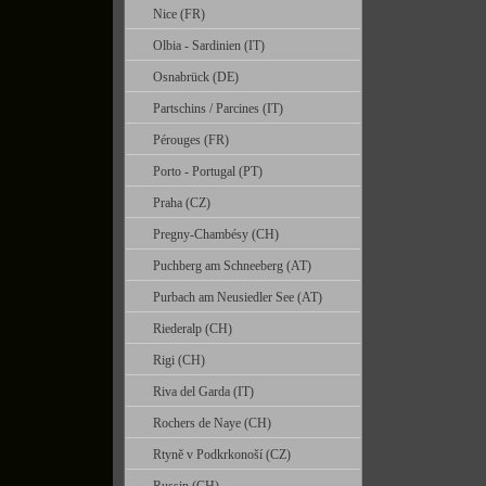
Nice (FR)
Olbia - Sardinien (IT)
Osnabrück (DE)
Partschins / Parcines (IT)
Pérouges (FR)
Porto - Portugal (PT)
Praha (CZ)
Pregny-Chambésy (CH)
Puchberg am Schneeberg (AT)
Purbach am Neusiedler See (AT)
Riederalp (CH)
Rigi (CH)
Riva del Garda (IT)
Rochers de Naye (CH)
Rtyně v Podkrkonoší (CZ)