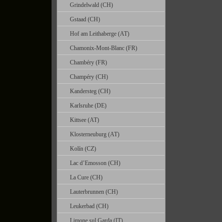
Grindelwald (CH)
Gstaad (CH)
Hof am Leithaberge (AT)
Chamonix-Mont-Blanc (FR)
Chambéry (FR)
Champéry (CH)
Kandersteg (CH)
Karlsruhe (DE)
Kittsee (AT)
Klosterneuburg (AT)
Kolín (CZ)
Lac d’Emosson (CH)
La Cure (CH)
Lauterbrunnen (CH)
Leukerbad (CH)
Limone sul Garda (IT)