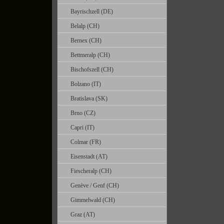
Bayrischzell (DE)
Belalp (CH)
Bernex (CH)
Bettmeralp (CH)
Bischofszell (CH)
Bolzano (IT)
Bratislava (SK)
Brno (CZ)
Capri (IT)
Colmar (FR)
Eisenstadt (AT)
Fiescheralp (CH)
Genève / Genf (CH)
Gimmelwald (CH)
Graz (AT)