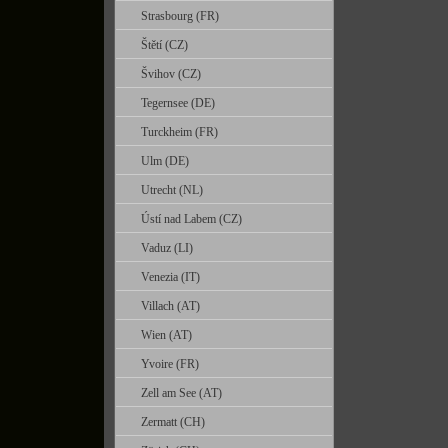
Strasbourg (FR)
Štětí (CZ)
Švihov (CZ)
Tegernsee (DE)
Turckheim (FR)
Ulm (DE)
Utrecht (NL)
Ústí nad Labem (CZ)
Vaduz (LI)
Venezia (IT)
Villach (AT)
Wien (AT)
Yvoire (FR)
Zell am See (AT)
Zermatt (CH)