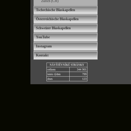
Zürich (CH)
Tschechische Blaskapellen
Österreichische Blaskapellen
Schweizer Blaskapellen
YouTube
Instagram
Kontakt
NÁVŠTĚVNÍKŮ STRÁNKY
celkem
344 901
tento týden
799
dnes
123