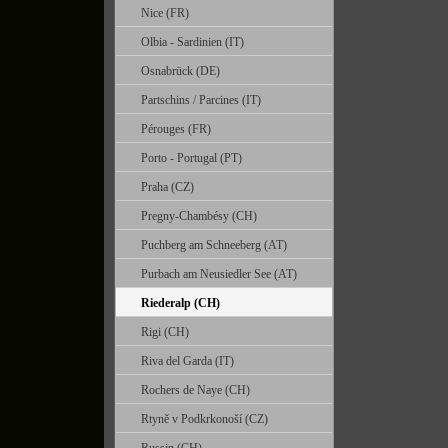
Nice (FR)
Olbia - Sardinien (IT)
Osnabrück (DE)
Partschins / Parcines (IT)
Pérouges (FR)
Porto - Portugal (PT)
Praha (CZ)
Pregny-Chambésy (CH)
Puchberg am Schneeberg (AT)
Purbach am Neusiedler See (AT)
Riederalp (CH)
Rigi (CH)
Riva del Garda (IT)
Rochers de Naye (CH)
Rtyně v Podkrkonoší (CZ)