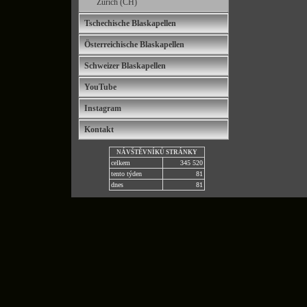
Zürich (CH)
Tschechische Blaskapellen
Österreichische Blaskapellen
Schweizer Blaskapellen
YouTube
Instagram
Kontakt
NÁVŠTĚVNÍKŮ STRÁNKY
celkem
345 520
tento týden
81
dnes
81