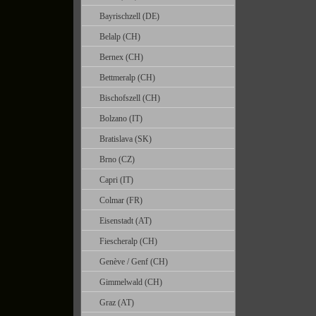
Bayrischzell (DE)
Belalp (CH)
Bernex (CH)
Bettmeralp (CH)
Bischofszell (CH)
Bolzano (IT)
Bratislava (SK)
Brno (CZ)
Capri (IT)
Colmar (FR)
Eisenstadt (AT)
Fiescheralp (CH)
Genève / Genf (CH)
Gimmelwald (CH)
Graz (AT)