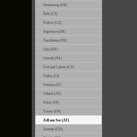
Strasbourg (FR)
Štětí (CZ)
Švihov (CZ)
Tegernsee (DE)
Turckheim (FR)
Ulm (DE)
Utrecht (NL)
Ústí nad Labem (CZ)
Vaduz (LI)
Venezia (IT)
Villach (AT)
Wien (AT)
Yvoire (FR)
Zell am See (AT)
Zermatt (CH)