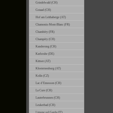
Grindelwald (CH)
Gstaad (CH)
Hof am Leithaberge (AT)
Chamonix-Mont-Blanc (FR)
Chambéry (FR)
Champéry (CH)
Kandersteg (CH)
Karlsruhe (DE)
Kittsee (AT)
Klosterneuburg (AT)
Kolín (CZ)
Lac d’Emosson (CH)
La Cure (CH)
Lauterbrunnen (CH)
Leukerbad (CH)
Limone sul Garda (IT)