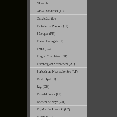
Nice (FR)
Olbia - Sardinien (IT)
Osnabrück (DE)
Partschins / Parcines (IT)
Pérouges (FR)
Porto - Portugal (PT)
Praha (CZ)
Pregny-Chambésy (CH)
Puchberg am Schneeberg (AT)
Purbach am Neusiedler See (AT)
Riederalp (CH)
Rigi (CH)
Riva del Garda (IT)
Rochers de Naye (CH)
Rtyně v Podkrkonoší (CZ)